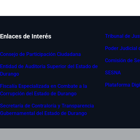
Enlaces de Interés
Tribunal de Jus
Poder Judicial
Consejo de Participación Ciudadana
Comisión de Se
Entidad de Auditoria Superior del Estado de
SESNA
Durango
Plataforma Digi
Fiscalía Especializada en Combate a la
Corrupción del Estado de Durango
Secretaría de Contraloría y Transparencia
Gubernamental del Estado de Durango