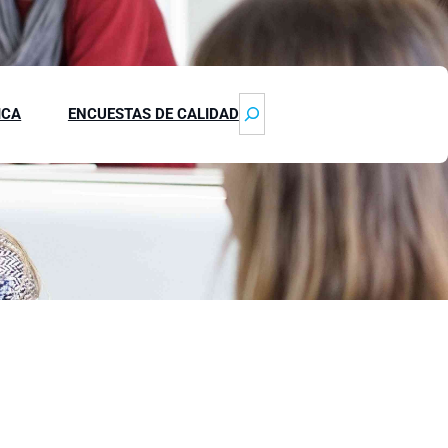
S
ICA
ENCUESTAS DE CALIDAD
e
a
r
c
h