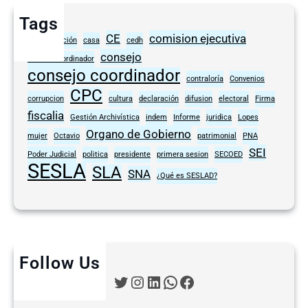
Tags
CE
comision ejecutiva
anticorrupción
casa
cedh
consejo
comite coordinador
consejo coordinador
contraloría
Convenios
CPC
corrupcion
cultura
declaración
difusion
electoral
Firma
fiscalia
Gestión Archivística
indem
Informe
juridica
Lopes
Organo de Gobierno
mujer
Octavio
patrimonial
PNA
SEI
Poder Judicial
politica
presidente
primera sesion
SECOED
SESLA
SLA
SNA
¿Qué es SESLAD?
Follow Us
Twitter
Instagram
LinkedIn
WhatsApp
Facebook