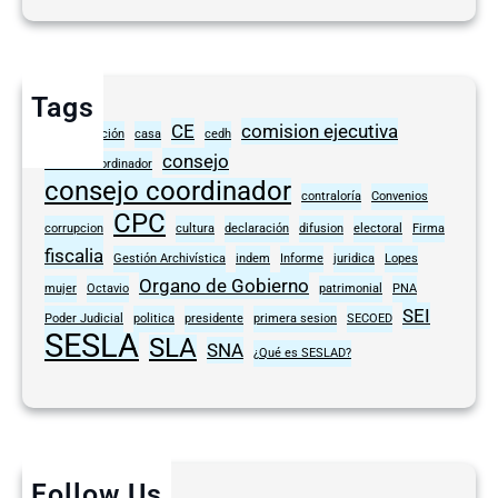
Tags
CE
comision ejecutiva
anticorrupción
casa
cedh
consejo
comite coordinador
consejo coordinador
contraloría
Convenios
CPC
corrupcion
cultura
declaración
difusion
electoral
Firma
fiscalia
Gestión Archivística
indem
Informe
juridica
Lopes
Organo de Gobierno
mujer
Octavio
patrimonial
PNA
SEI
Poder Judicial
politica
presidente
primera sesion
SECOED
SESLA
SLA
SNA
¿Qué es SESLAD?
Follow Us