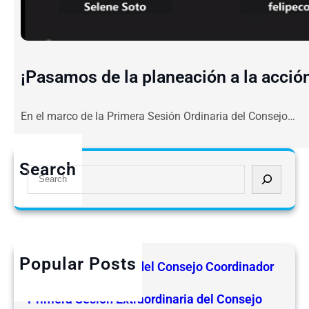
¡Pasamos de la planeación a la acció
En el marco de la Primera Sesión Ordinaria del Consejo…
Search
S
e
a
r
c
h
Popular Posts
2ª Sesión Ordinaria del Consejo Coordinador
junio 25, 2026
Primera Sesión Extraordinaria del Consejo